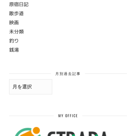
原宿日記
散歩道
映画
未分類
釣り
銭湯
月別過去記事
月
別
過
去
記
事
MY OFFICE