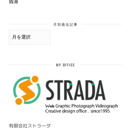
銭湯
月別過去記事
月
別
過
去
記
事
MY OFFICE
有限会社ストラーダ