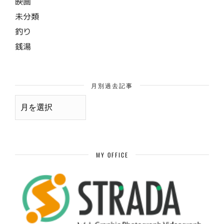
映画
未分類
釣り
銭湯
月別過去記事
月
別
過
去
記
事
MY OFFICE