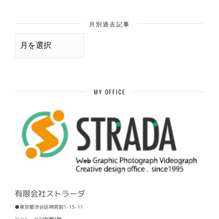
月別過去記事
月
別
過
去
記
事
MY OFFICE
有限会社ストラーダ
●東京都渋谷区神宮前1-15-11