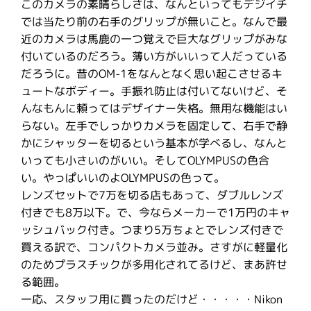
このカメラの素晴らしさは、なんといってもデジイチ
では当たり前の右手のグリップが無いこと。なんで最
近のカメラは馬鹿の一つ覚えで巨大なグリップがみな
付いているのだろう。薄い方がいいって人だっている
だろうに。昔のOM-1をなんとなく思い起こさせるキ
ュートなボディー。手振れ防止は付いてないけど、そ
んなもんに頼ってはデザイナー失格。無用な機能はい
らない。左手でしっかりカメラを固定して、右手で静
かにシャッターを切るという基本が学べるし、なんと
いっても小さいのがいい。そしてOLYMPUSの色合
い。やっぱいいのよOLYMPUSの色って。
レンズセットで7万を切る店もあって、ダブルレンズ
付きでも8万以下。で、今ならメーカーで1万円のキャ
ッシュバック付き。つまり5万ちょとでレンズ付きで
買える訳で、コンパクトカメラ並み。さすがに軽量化
のためプラスチックが多用化されてるけど、まあ許せ
る範囲。
一応、スタッフ用に買ったのだけど・・・・・Nikon