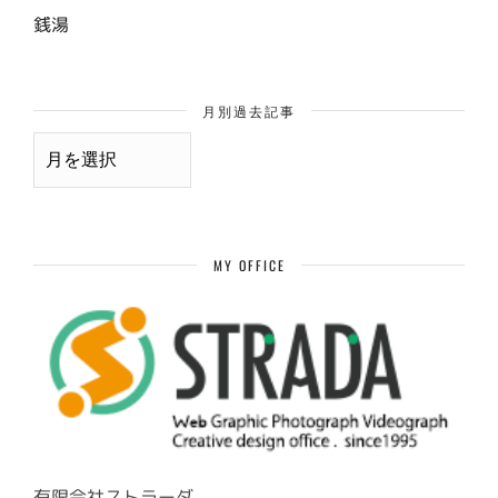
銭湯
月別過去記事
月
別
過
去
記
事
MY OFFICE
有限会社ストラーダ