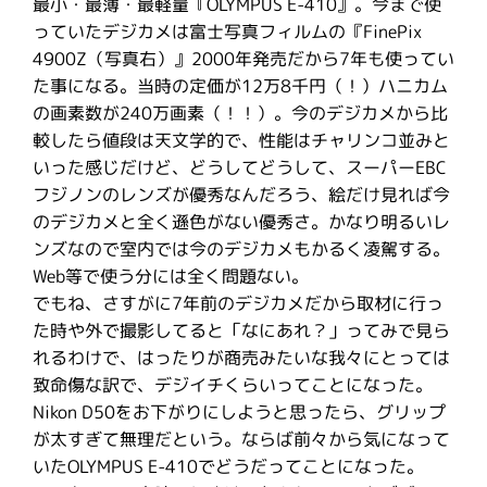
最小・最薄・最軽量『OLYMPUS E-410』。今まで使
っていたデジカメは富士写真フィルムの『FinePix
4900Z（写真右）』2000年発売だから7年も使ってい
た事になる。当時の定価が12万8千円（！）ハニカム
の画素数が240万画素（！！）。今のデジカメから比
較したら値段は天文学的で、性能はチャリンコ並みと
いった感じだけど、どうしてどうして、スーパーEBC
フジノンのレンズが優秀なんだろう、絵だけ見れば今
のデジカメと全く遜色がない優秀さ。かなり明るいレ
ンズなので室内では今のデジカメもかるく凌駕する。
Web等で使う分には全く問題ない。
でもね、さすがに7年前のデジカメだから取材に行っ
た時や外で撮影してると「なにあれ？」ってみで見ら
れるわけで、はったりが商売みたいな我々にとっては
致命傷な訳で、デジイチくらいってことになった。
Nikon D50をお下がりにしようと思ったら、グリップ
が太すぎて無理だという。ならば前々から気になって
いたOLYMPUS E-410でどうだってことになった。