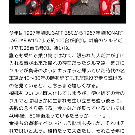
今年は1927年製BUGATTI35Cから1967年製RONART
JAGUAR W152まで約100台が参加。戦前のクルマだ
けでも28台も参加。凄いね。
誰でも乗れる乗り物ではなく、限られた人だけが手に
入れる事が出来た憧れの存在だったクルマ達。まさに
クルマが真珠のようにキラキラと輝いていた時代の名
車達が40〜80年の時を経ても未だ現役で走り続ける
のを見ていると、こちらまで嬉しくなる。
機械をついつい擬人化してしまうが、使い捨ての今の
クルマとは明らかに生まれも生い立ちも違う彼らに、
畏敬の念すら感じる。今あなたが乗っているクルマは
40年後、80年後走っているだろうか・・・。
金持ちの道楽イベントという批判も多いが、それはそ
れで良いと思う。維持だって大変だし、それこそ年に