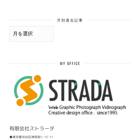
月別過去記事
月
別
過
去
記
事
MY OFFICE
有限会社ストラーダ
●東京都渋谷区神宮前1-15-11