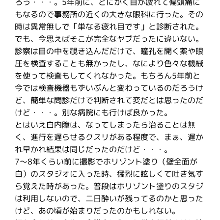
ろう・・・。5年前に、とにかく目が疲れて偏頭痛に
もなるので事務所の近くの大きな眼科に行った。その
時は異常無しで「単なる疲れ目です」と診断された。
でも、今思えばそこが完全なヤブだったに違いない。
診察は目の中を覗き込んだだけで、瞳孔を開く薬や眼
圧を検査することも無かったし、なにより色々な機械
を使って検査もしてくれなかった。もちろん5年前と
今では検査機器もずいぶんと変わっているのだろうけ
ど、簡単な問診だけで判断されて変だとは思ったのだ
けど・・・。別な病院にも行けば良かった。
とはいえ白内障は、なってしまったら治ることは無
く、進行を遅らせるクスリがある程度で、まぁ、遅か
れ早かれ結果は同じだったのだけど・・・。
7〜8年くらい前に撮影でホリゾント塗り（壁全面が
白）のスタジオに入った時、猛烈に眩しくて吐き気す
ら覚えた時があった。普段はホリゾント塗りのスタジ
は利用しないので、二日酔いが残ってるのかと思った
けど、あの頃が始まりだったのかもしれない。