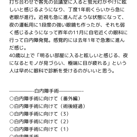
打ち合わせで客先の会議室に入ると蛍光灯がやけに眩
しいと感じるようになり、丁度1年前くらいから急に
老眼が進行。近視も急に進んだような状態になって、
夜の運転用に1段度の強い眼鏡も作ったが、それも弱
く感じるようになって昨年の11月に自宅近くの眼科に
行って白内障発覚。感覚的には去年1年で急激に進ん
だ感じ。
40歳以上で「明るい部屋に入ると眩しいと感じる、夜
になるとモノが見づらい、極端に目が疲れる」という
人は早めに眼科で診断を受けるのがいいと思う。
—————-白内障手術—————-
○白内障手術に向けて（番外編）
○白内障手術に向けて（術後経過）
○白内障手術に向けて（3）
○白内障手術に向けて（2）
○白内障手術に向けて（1）
○白内障手術