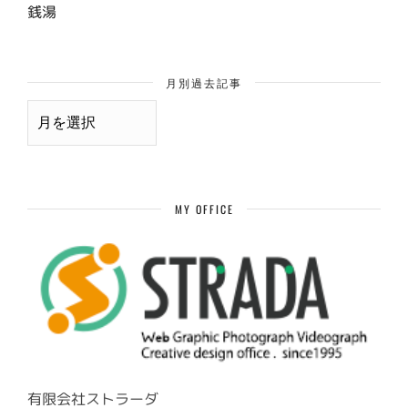
銭湯
月別過去記事
月
別
過
去
記
事
MY OFFICE
有限会社ストラーダ