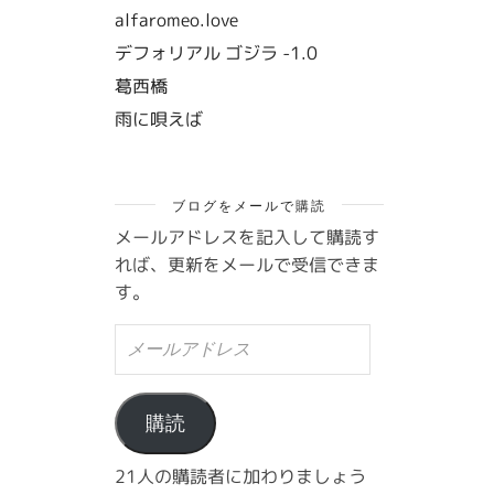
alfaromeo.love
デフォリアル ゴジラ -1.0
葛西橋
雨に唄えば
ブログをメールで購読
メールアドレスを記入して購読す
れば、更新をメールで受信できま
す。
メ
ー
ル
ア
ド
購読
レ
ス
21人の購読者に加わりましょう