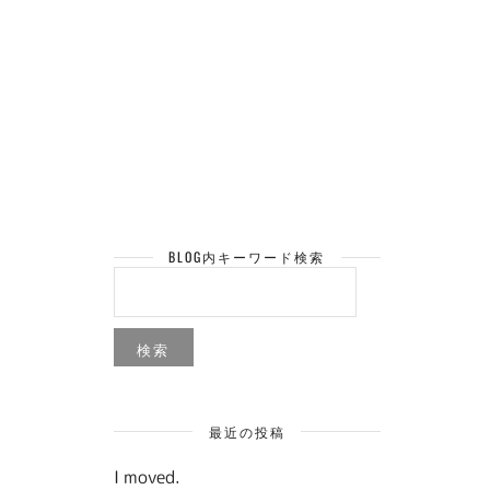
BLOG内キーワード検索
検
索:
最近の投稿
I moved.