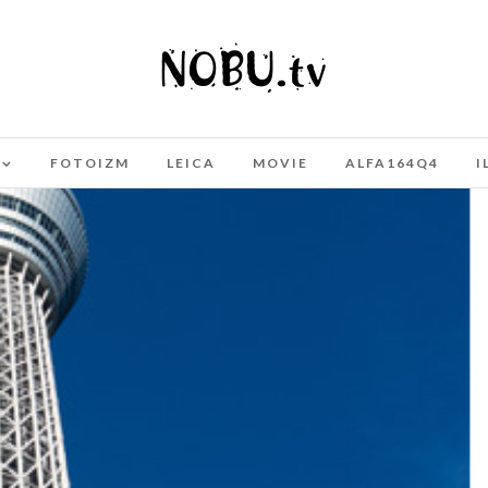
FOTOIZM
LEICA
MOVIE
ALFA164Q4
I