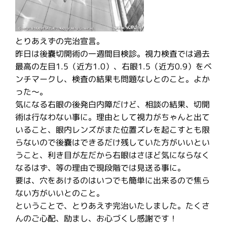
とりあえずの完治宣言。
昨日は後嚢切開術の一週間目検診。視力検査では過去
最高の左目1.5（近方1.0）、右眼1.5（近方0.9）をベ
ンチマークし、検査の結果も問題なしとのこと。よか
った〜。
気になる右眼の後発白内障だけど、相談の結果、切開
術は行なわない事に。理由として視力がちゃんと出て
いること、眼内レンズがまた位置ズレを起こすとも限
らないので後嚢はできるだけ残していた方がいいとい
うこと、利き目が左だから右眼はさほど気にならなく
なるはず、等の理由で現段階では見送る事に。
要は、穴をあけるのはいつでも簡単に出来るので焦ら
ない方がいいとのこと。
ということで、とりあえず完治いたしました。たくさ
んのご心配、励まし、お心づくし感謝です！