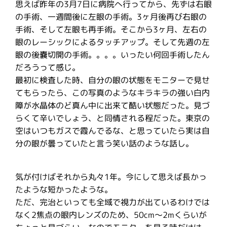
思えば昨年の3月7日に病院へ行ってから、先ずは右眼
の手術、一週間後に左眼の手術。3ヶ月後再び右眼の
手術、そして左眼も再手術。そこから3ヶ月、左右の
眼のレーシックによるタッチアップ。そして先週の左
眼の後嚢切開の手術。。。。いったい何回手術したん
だろうって感じ。
最初に検査した時、自分の眼の状態をモニターで見せ
てもらったら、この写真のようなキラキラの強い白内
障が水晶体のど真ん中に出来て酷い状態だった。見づ
らくて辛いでしょう、と同情される程だった。東京の
空はいつもガスで霞んでるな、と思っていたら実は自
分の眼が曇っていたと言う笑い話のような話し。
気が付けばそれから丸々1年。今にして思えば長かっ
たような短かったような。
ただ、完治といっても全域で視力が出ているわけでは
なく2焦点の眼内レンズのため、50cm〜2mくらいが