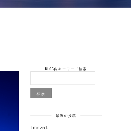
BLOG内キーワード検索
検
索:
最近の投稿
I moved.