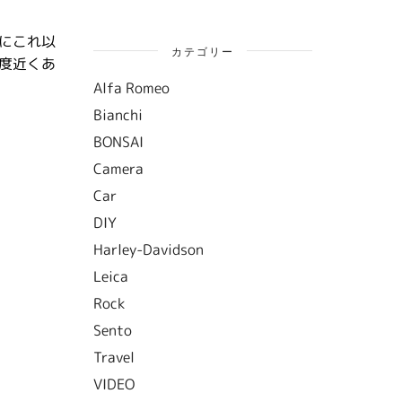
逆にこれ以
カテゴリー
度近くあ
Alfa Romeo
Bianchi
BONSAI
Camera
Car
DIY
Harley-Davidson
Leica
Rock
Sento
Travel
VIDEO