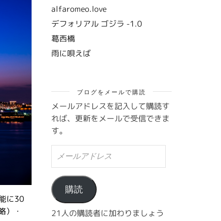
alfaromeo.love
デフォリアル ゴジラ -1.0
葛西橋
雨に唄えば
ブログをメールで購読
メールアドレスを記入して購読す
れば、更新をメールで受信できま
す。
メ
ー
ル
ア
ド
購読
能に30
レ
ス
中略）・
21人の購読者に加わりましょう