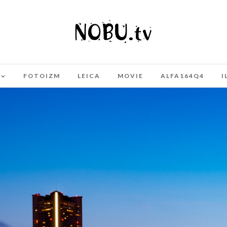
FOTOIZM
LEICA
MOVIE
ALFA164Q4
I