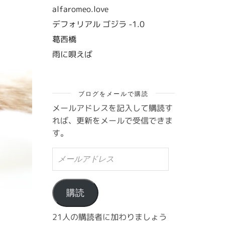
alfaromeo.love
デフォリアル ゴジラ -1.0
葛西橋
雨に唄えば
ブログをメールで購読
メールアドレスを記入して購読す
れば、更新をメールで受信できま
す。
メ
ー
ル
ア
ド
購読
レ
ス
21人の購読者に加わりましょう