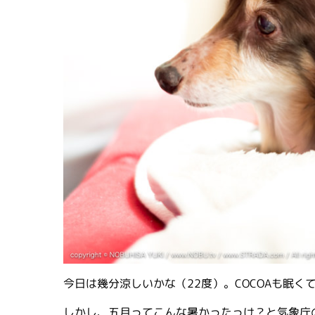
今日は幾分涼しいかな（22度）。COCOAも眠く
しかし、五月ってこんな暑かったっけ？と気象庁