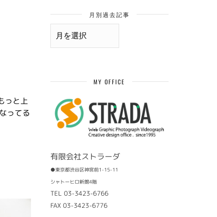
月別過去記事
月
別
過
去
記
事
MY OFFICE
もっと上
なってる
有限会社ストラーダ
●東京都渋谷区神宮前1-15-11
シャトーヒロ新館4階
TEL 03-3423-6766
FAX 03-3423-6776